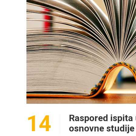
14
Raspored ispita
osnovne studije