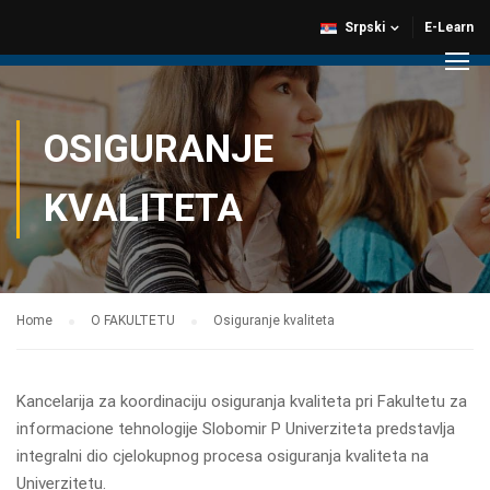
Srpski
E-Learn
OSIGURANJE
KVALITETA
Home
O FAKULTETU
Osiguranje kvaliteta
Kancelarija za koordinaciju osiguranja kvaliteta pri Fakultetu za
informacione tehnologije Slobomir P Univerziteta predstavlja
integralni dio cjelokupnog procesa osiguranja kvaliteta na
Univerzitetu.