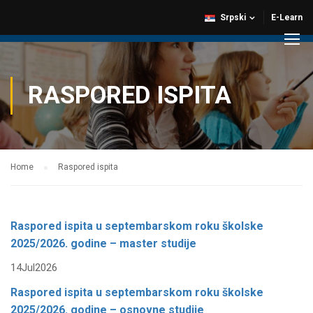
Srpski
E-Learn
RASPORED ISPITA
Home
Raspored ispita
Raspored ispita u septembarskom roku školske
2025/2026. godine – master studije
14
Jul
2026
Raspored ispita u septembarskom roku školske
2025/2026. godine – osnovne studije