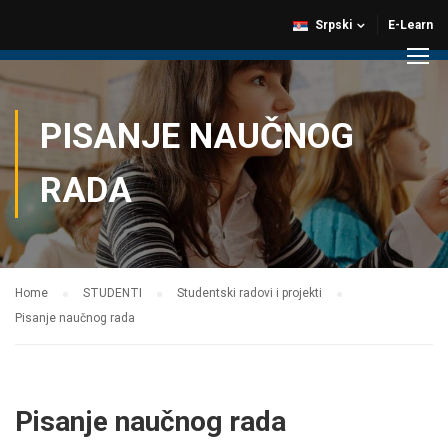
Srpski
E-Learn
PISANJE NAUČNOG
RADA
Home
STUDENTI
Studentski radovi i projekti
Pisanje naučnog rada
Pisanje naučnog rada